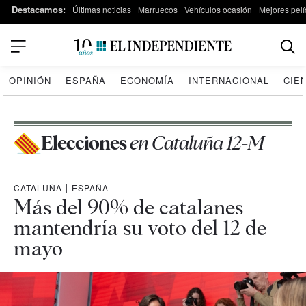
Destacamos:
Últimas noticias
Marruecos
Vehículos ocasión
Mejores pelí
OPINIÓN
ESPAÑA
ECONOMÍA
INTERNACIONAL
CIE
Elecciones
en Cataluña 12-M
CATALUÑA
|
ESPAÑA
Más del 90% de catalanes
mantendría su voto del 12 de
mayo