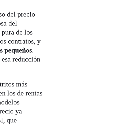
so del precio
sa del
 pura de los
los contratos, y
ás pequeños
.
e esa reducción
tritos más
en los de rentas
modelos
recio ya
I, que