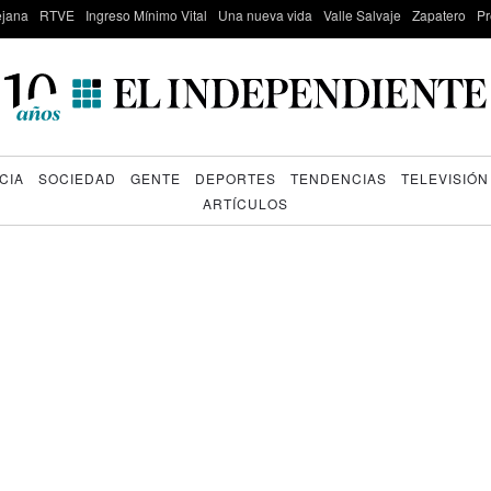
lejana
RTVE
Ingreso Mínimo Vital
Una nueva vida
Valle Salvaje
Zapatero
Pr
CIA
SOCIEDAD
GENTE
DEPORTES
TENDENCIAS
TELEVISIÓN
ARTÍCULOS