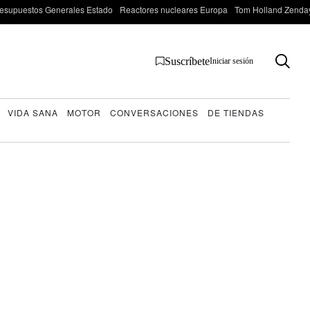
esupuestos Generales Estado
Reactores nucleares Europa
Tom Holland Zenda
Suscríbete
Iniciar sesión
VIDA SANA
MOTOR
CONVERSACIONES
DE TIENDAS