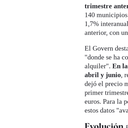
trimestre ante
140 municipios.
1,7% interanual
anterior, con u
El Govern desta
"donde se ha co
alquiler".
En la
abril y junio
, 
dejó el precio 
primer trimestre
euros. Para la 
estos datos "av
Evolución 