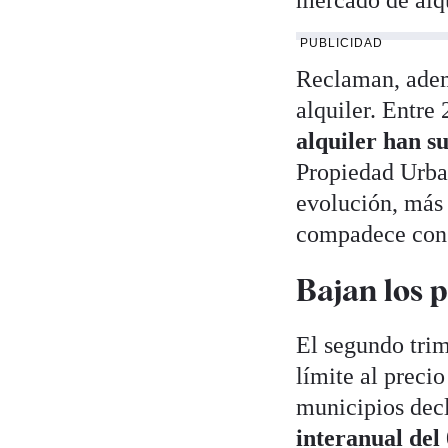
mercado de alqu
PUBLICIDAD
Reclaman, ademá
alquiler. Entre
alquiler han s
Propiedad Urba
evolución, más a
compadece con 
Bajan los p
El segundo trim
límite al preci
municipios decl
interanual del