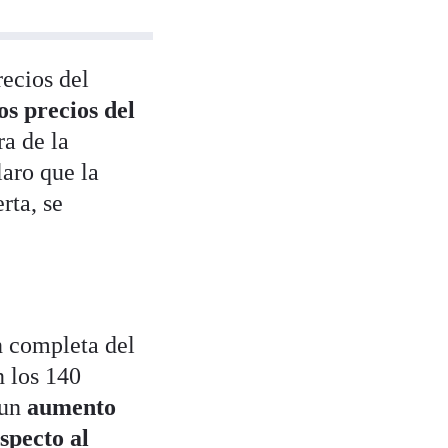
ecios del
os precios del
ra de la
laro que la
rta, se
n completa del
n los 140
 un
aumento
specto al