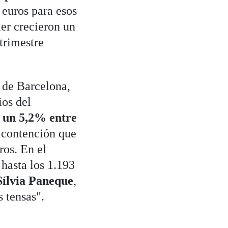
 euros para esos
ler crecieron un
trimestre
 de Barcelona,
ios del
n un 5,2% entre
a contención que
ros. En el
 hasta los 1.193
Sílvia Paneque
,
s tensas".