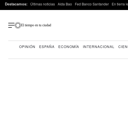
Destacamos:
Últimas noticias
Aída Bao
Fed Banco Santander
En tierra 
El tiempo en tu ciudad
OPINIÓN
ESPAÑA
ECONOMÍA
INTERNACIONAL
CIEN