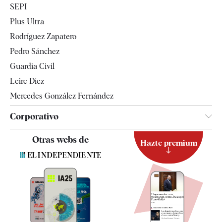
SEPI
Internacional
Plus Ultra
Gente
Rodríguez Zapatero
Televisión
Pedro Sánchez
Tendencias
Guardia Civil
Leire Díez
Mercedes González Fernández
Corporativo
Contacto
Otras webs de
Hazte premium
Suscripción
Newsletter
Apps
Quiénes somos
Especificaciones