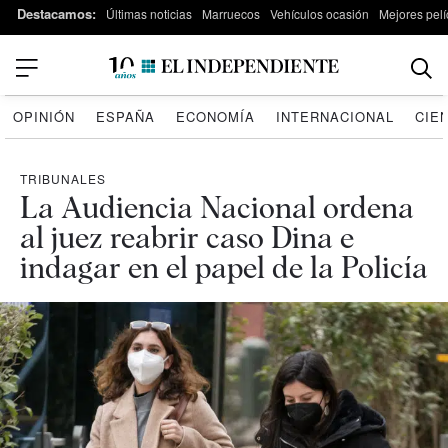
Destacamos:
Últimas noticias
Marruecos
Vehículos ocasión
Mejores pelí
OPINIÓN
ESPAÑA
ECONOMÍA
INTERNACIONAL
CIE
TRIBUNALES
La Audiencia Nacional ordena
al juez reabrir caso Dina e
indagar en el papel de la Policía