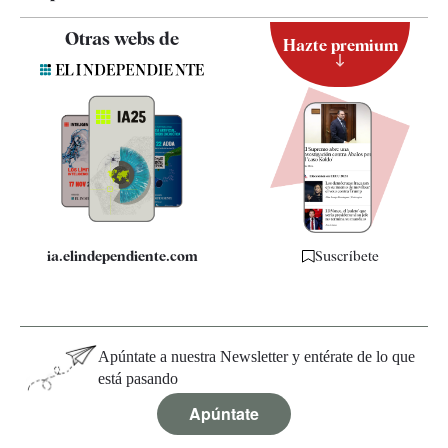
Contacto
Otras webs de
Hazte premium
Suscripción
Newsletter
Apps
Quiénes somos
Especificaciones
ia.elindependiente.com
Suscríbete
Apúntate a nuestra Newsletter y entérate de lo que
está pasando
Apúntate