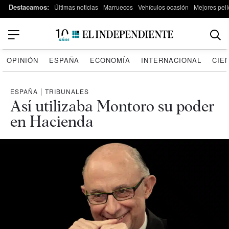
Destacamos:
Últimas noticias
Marruecos
Vehículos ocasión
Mejores pelí
OPINIÓN
ESPAÑA
ECONOMÍA
INTERNACIONAL
CIE
ESPAÑA
|
TRIBUNALES
Así utilizaba Montoro su poder
en Hacienda