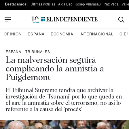
Destacamos:
Últimas noticias
Aída Bao
Josep Vilarasau
Paz Vega
Vall
OPINIÓN
ESPAÑA
ECONOMÍA
INTERNACIONAL
CIE
ESPAÑA
|
TRIBUNALES
La malversación seguirá
complicando la amnistía a
Puigdemont
El Tribunal Supremo tendrá que archivar la
investigación de 'Tsunami' por lo que queda en
el aire la amnistía sobre el terrorismo, no así lo
referente a la causa del 'procés'