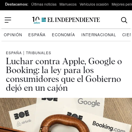
Destacamos:
Últimas noticias
Marruecos
Vehículos ocasión
Mejores pelí
OPINIÓN
ESPAÑA
ECONOMÍA
INTERNACIONAL
CIE
ESPAÑA
|
TRIBUNALES
Luchar contra Apple, Google o
Booking: la ley para los
consumidores que el Gobierno
dejó en un cajón