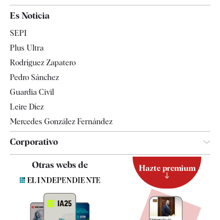
España
Es Noticia
Economía
SEPI
Internacional
Plus Ultra
Gente
Rodríguez Zapatero
Televisión
Pedro Sánchez
Tendencias
Guardia Civil
Leire Díez
Mercedes González Fernández
Corporativo
Contacto
Otras webs de
Hazte premium
Suscripción
Newsletter
Apps
Quiénes somos