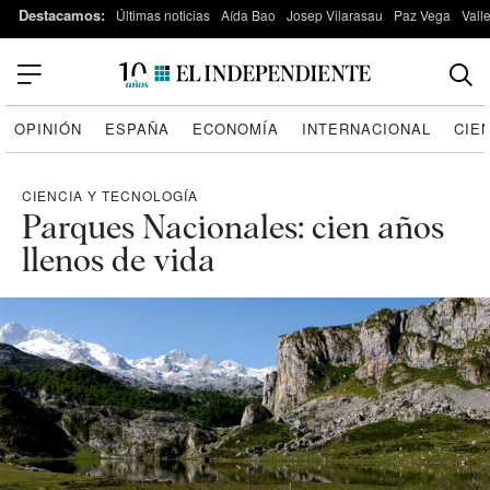
Destacamos:
Últimas noticias
Aída Bao
Josep Vilarasau
Paz Vega
Vall
OPINIÓN
ESPAÑA
ECONOMÍA
INTERNACIONAL
CIE
CIENCIA Y TECNOLOGÍA
Parques Nacionales: cien años
llenos de vida