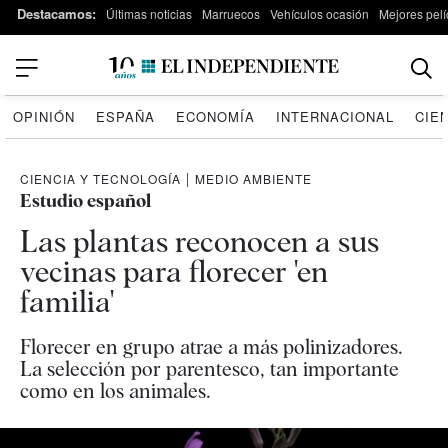
Destacamos:
Últimas noticias
Marruecos
Vehículos ocasión
Mejores pelí
OPINIÓN
ESPAÑA
ECONOMÍA
INTERNACIONAL
CIE
CIENCIA Y TECNOLOGÍA
|
MEDIO AMBIENTE
Estudio español
Las plantas reconocen a sus
vecinas para florecer 'en
familia'
Florecer en grupo atrae a más polinizadores.
La selección por parentesco, tan importante
como en los animales.