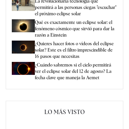
La revolucionaria tecnología que
permitirá a las personas ciegas "escuchar"
el próximo eclipse solar
Qué es exactamente un eclipse solar: el
fenómeno cósmico que sirvió para dar la
razón a Einstein
¿Quieres hacer fotos o vídeos del eclipse
solar? Este es el filtro imprescindible de
16 pasos que necesitas
¿Cuándo sabremos si el cielo permitirá
ver el eclipse solar del 12 de agosto? La
fecha clave que maneja la Aemet
LO MÁS VISTO