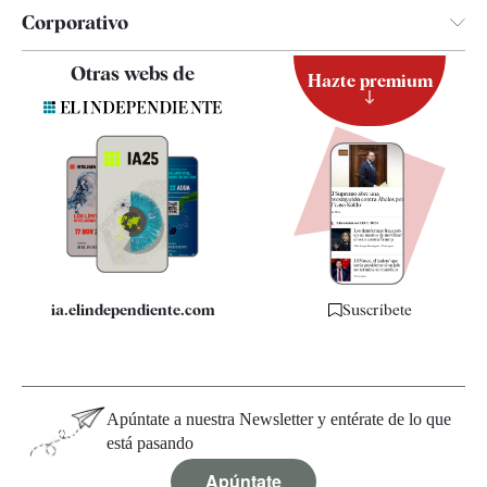
Corporativo
Contacto
Otras webs de
Hazte premium
Suscripción
Newsletter
Apps
Quiénes somos
Especificaciones
ia.elindependiente.com
Suscríbete
Apúntate a nuestra Newsletter y entérate de lo que
está pasando
Apúntate