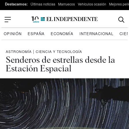
Destacamos:
Últimas noticias
Marruecos
Vehículos ocasión
Mejores pelí
OPINIÓN
ESPAÑA
ECONOMÍA
INTERNACIONAL
CIE
ASTRONOMÍA
|
CIENCIA Y TECNOLOGÍA
Senderos de estrellas desde la
Estación Espacial