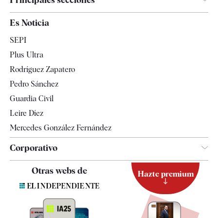
España
Es Noticia
Economía
SEPI
Internacional
Plus Ultra
Gente
Rodríguez Zapatero
Televisión
Pedro Sánchez
Tendencias
Guardia Civil
Leire Díez
Mercedes González Fernández
Corporativo
Contacto
Otras webs de
Hazte premium
Suscripción
Newsletter
Apps