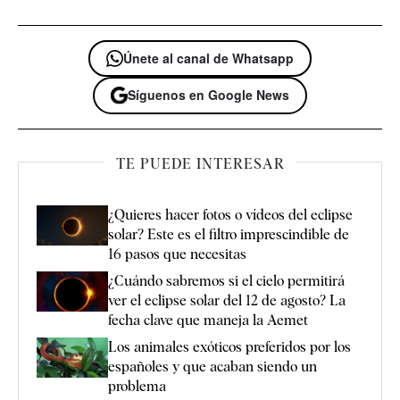
Únete al canal de Whatsapp
Síguenos en Google News
TE PUEDE INTERESAR
¿Quieres hacer fotos o vídeos del eclipse
solar? Este es el filtro imprescindible de
16 pasos que necesitas
¿Cuándo sabremos si el cielo permitirá
ver el eclipse solar del 12 de agosto? La
fecha clave que maneja la Aemet
Los animales exóticos preferidos por los
españoles y que acaban siendo un
problema