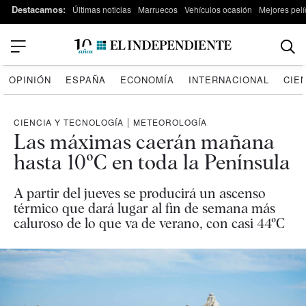
Destacamos:
Últimas noticias
Marruecos
Vehículos ocasión
Mejores pelí
OPINIÓN
ESPAÑA
ECONOMÍA
INTERNACIONAL
CIE
CIENCIA Y TECNOLOGÍA
|
METEOROLOGÍA
Las máximas caerán mañana
hasta 10ºC en toda la Península
A partir del jueves se producirá un ascenso
térmico que dará lugar al fin de semana más
caluroso de lo que va de verano, con casi 44ºC