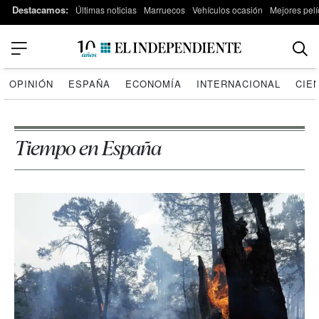
Destacamos:
Últimas noticias
Marruecos
Vehículos ocasión
Mejores pelí
OPINIÓN
ESPAÑA
ECONOMÍA
INTERNACIONAL
CIE
Tiempo en España