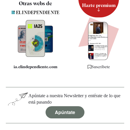
Contacto
Otras webs de
Hazte premium
Suscripción
Newsletter
Apps
Quiénes somos
Especificaciones
ia.elindependiente.com
Suscríbete
Apúntate a nuestra Newsletter y entérate de lo que
está pasando
Apúntate