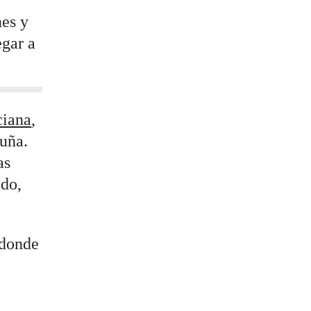
nes y
egar a
ciana
,
luña.
as
ado,
 donde