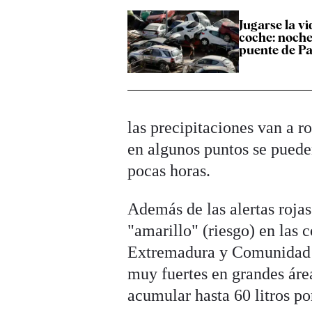
Jugarse la vi
coche: noche
puente de Pa
las precipitaciones van a r
en algunos puntos se puede
pocas horas.
Además de las alertas rojas
"amarillo" (riesgo) en las
Extremadura y Comunidad Va
muy fuertes en grandes áre
acumular hasta 60 litros p