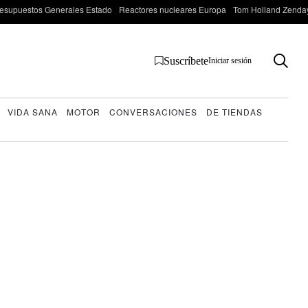
esupuestos Generales Estado
Reactores nucleares Europa
Tom Holland Zenda
Suscríbete
Iniciar sesión
VIDA SANA
MOTOR
CONVERSACIONES
DE TIENDAS