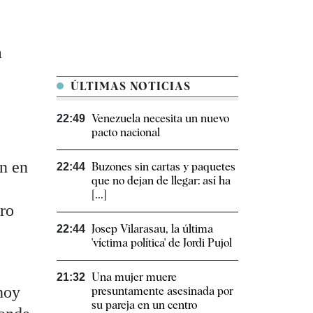
a
ÚLTIMAS NOTICIAS
Venezuela necesita un nuevo
22:49
pacto nacional
an en
Buzones sin cartas y paquetes
22:44
que no dejan de llegar: así ha
,
[...]
tro
Josep Vilarasau, la última
22:44
'víctima política' de Jordi Pujol
Una mujer muere
21:32
hoy
presuntamente asesinada por
su pareja en un centro