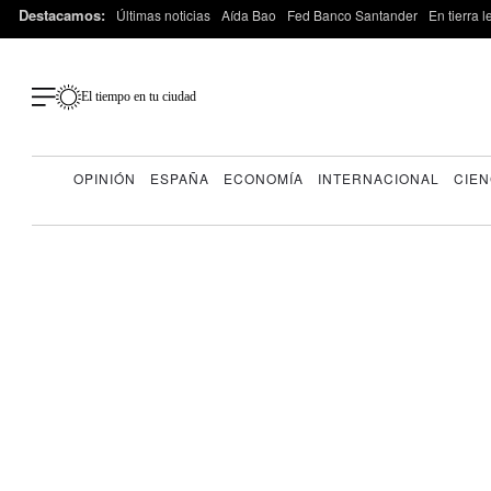
Destacamos:
Últimas noticias
Aída Bao
Fed Banco Santander
En tierra 
El tiempo en tu ciudad
OPINIÓN
ESPAÑA
ECONOMÍA
INTERNACIONAL
CIEN