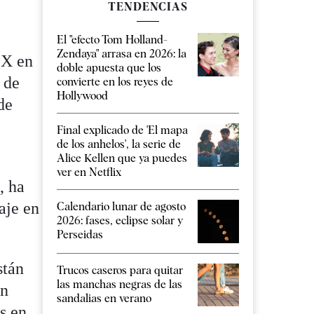
TENDENCIAS
El "efecto Tom Holland-
Zendaya" arrasa en 2026: la
 X en
doble apuesta que los
 de
convierte en los reyes de
Hollywood
de
Final explicado de 'El mapa
de los anhelos', la serie de
Alice Kellen que ya puedes
ver en Netflix
, ha
aje en
Calendario lunar de agosto
2026: fases, eclipse solar y
Perseidas
stán
Trucos caseros para quitar
las manchas negras de las
an
sandalias en verano
s en