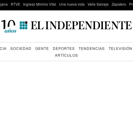
lejana
RTVE
Ingreso Mínimo Vital
Una nueva vida
Valle Salvaje
Zapatero
Pr
CIA
SOCIEDAD
GENTE
DEPORTES
TENDENCIAS
TELEVISIÓN
ARTÍCULOS