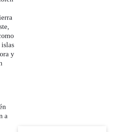
ierra
ste,
 como
 islas
hora y
n
,
én
n a