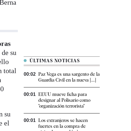
 Berna
oras
r de su
ello
ÚLTIMAS NOTICIAS
 total
Paz Vega es una sargento de la
00:02
a
Guardia Civil en la nueva [...]
60
EEUU mueve ficha para
00:01
designar al Polisario como
"organización terrorista"
n su
Los extranjeros se hacen
00:01
e el
fuertes en la compra de