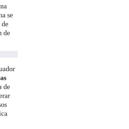
una
ha se
o de
n de
cuador
las
a de
erar
sos
ica