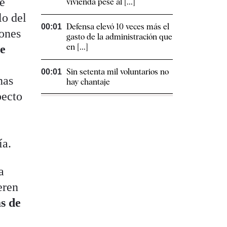
ue
vivienda pese al [...]
lo del
Defensa elevó 10 veces más el
00:01
iones
gasto de la administración que
en [...]
ue
Sin setenta mil voluntarios no
00:01
nas
hay chantaje
pecto
ía.
a
eren
s de