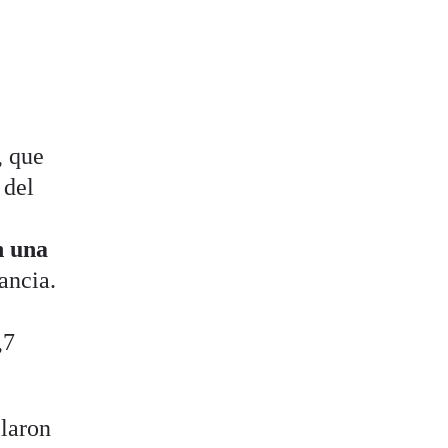
, que
 del
n una
ancia.
,7
llaron