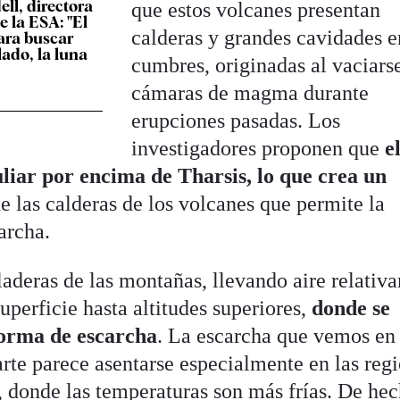
ll, directora
que estos volcanes presentan
e la ESA: "El
calderas y grandes cavidades e
para buscar
lado, la luna
cumbres, originadas al vaciarse
cámaras de magma durante
erupciones pasadas. Los
investigadores proponen que
e
liar por encima de Tharsis, lo que crea un
e las calderas de los volcanes que permite la
archa.
laderas de las montañas, llevando aire relativ
perficie hasta altitudes superiores,
donde se
forma de escarcha
. La escarcha que vemos en 
rte parece asentarse especialmente en las reg
, donde las temperaturas son más frías. De hec