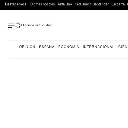
Destacamos:
Últimas noticias
Aída Bao
Fed Banco Santander
En tierra 
El tiempo en tu ciudad
OPINIÓN
ESPAÑA
ECONOMÍA
INTERNACIONAL
CIEN