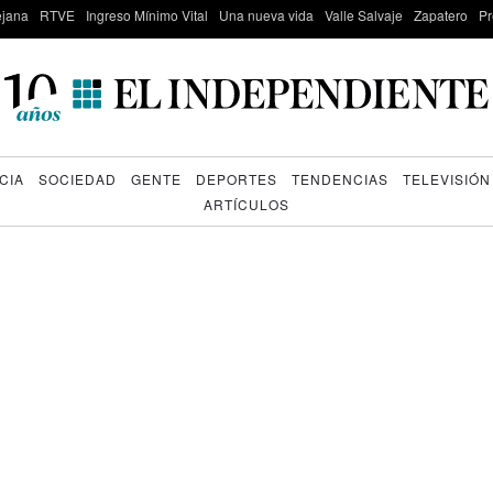
lejana
RTVE
Ingreso Mínimo Vital
Una nueva vida
Valle Salvaje
Zapatero
Pr
CIA
SOCIEDAD
GENTE
DEPORTES
TENDENCIAS
TELEVISIÓN
ARTÍCULOS