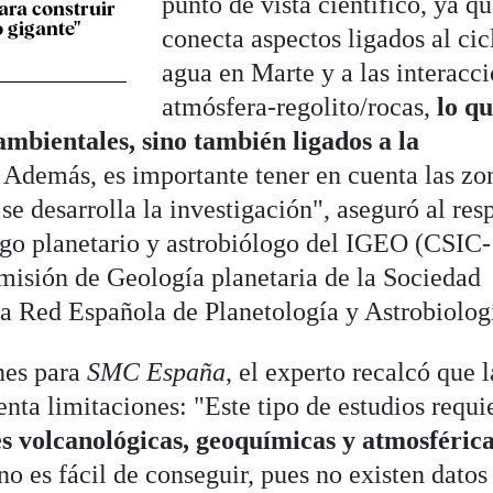
punto de vista científico, ya q
para construir
o gigante"
conecta aspectos ligados al cic
agua en Marte y a las interacc
atmósfera-regolito/rocas,
lo q
ambientales, sino también ligados a la
.
Además, es importante tener en cuenta las zo
e desarrolla la investigación", aseguró al res
ogo planetario y astrobiólogo del IGEO (CSIC-
isión de Geología planetaria de la Sociedad
a Red Española de Planetología y Astrobiolog
nes para
SMC España
, el experto recalcó que l
nta limitaciones: "Este tipo de estudios requi
es volcanológicas, geoquímicas y atmosférica
 no es fácil de conseguir, pues no existen datos