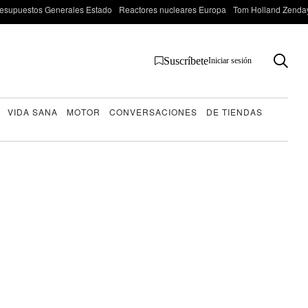
esupuestos Generales Estado
Reactores nucleares Europa
Tom Holland Zenda
Suscríbete
Iniciar sesión
VIDA SANA
MOTOR
CONVERSACIONES
DE TIENDAS