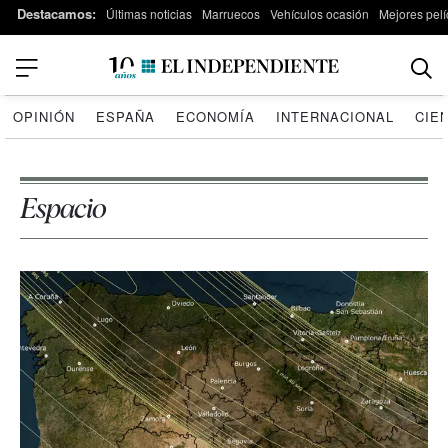
Destacamos:
Últimas noticias
Marruecos
Vehículos ocasión
Mejores pelí
OPINIÓN
ESPAÑA
ECONOMÍA
INTERNACIONAL
CIE
Espacio