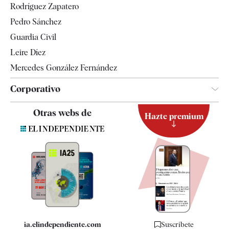
Rodríguez Zapatero
Televisión
Pedro Sánchez
Tendencias
Guardia Civil
Leire Díez
Mercedes González Fernández
Corporativo
Contacto
Otras webs de
Hazte premium
Suscripción
Newsletter
Apps
Quiénes somos
Especificaciones
ia.elindependiente.com
Suscríbete