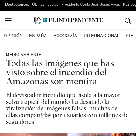
Destacamos:
Últimas noticias
Presidente Ceuta Juan Jesús Vivas
Paz Ve
OPINIÓN
ESPAÑA
ECONOMÍA
INTERNACIONAL
CIE
MEDIO AMBIENTE
Todas las imágenes que has
visto sobre el incendio del
Amazonas son mentira
El devastador incendio que asola a la mayor
selva tropical del mundo ha desatado la
viralización de imágenes falsas, muchas de
ellas compartidas por usuarios con millones de
seguidores