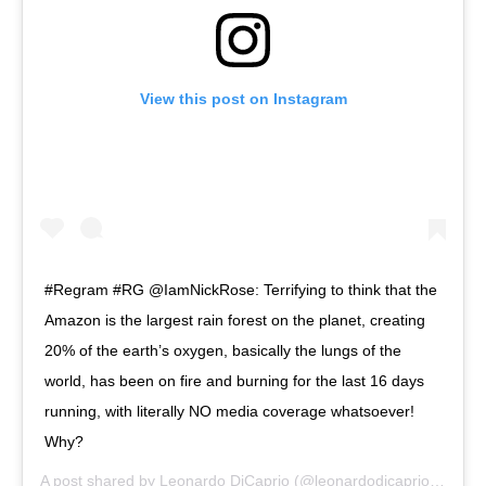
View this post on Instagram
#Regram #RG @IamNickRose: Terrifying to think that the
Amazon is the largest rain forest on the planet, creating
20% of the earth’s oxygen, basically the lungs of the
world, has been on fire and burning for the last 16 days
running, with literally NO media coverage whatsoever!
Why?
A post shared by
Leonardo DiCaprio
(@leonardodicaprio) on
Aug