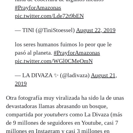
#PrayforAmazonas
pic.twitter.com/Lde72t9bEN
— TINI (@TiniStoessel)
August 22, 2019
los seres humanos fuimos lo peor que le
pasó al planeta.
#PrayforAmazonas
pic.twitter.com/WGl0CMeOmN
— LA DIVAZA ✨ (@ladivaza)
August 21,
2019
Otra fotografía muy viralizada ha sido la de unas
devastadoras llamas abrasando un bosque,
compartida por
youtubers
como La Divaza (más
de 9 millones de seguidores en Youtube, casi 7
millones en Instagram y casi 3 millones en