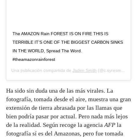
The AMAZON Rain FOREST IS ON FIRE THIS IS
TERRIBLE IT’S ONE OF THE BIGGEST CARBON SINKS
IN THE WORLD, Spread The Word.
#theamazonrainforest
Una publicación compartida de
Jaden Smith
(@c.syresmith) el
2
Ha sido sin duda una de las más virales. La
fotografía, tomada desde el aire, muestra una gran
extensión de tierra abrasada por las llamas que
bien podría pasar por actual. Pero nada más lejos
de la realidad. Según recoge la agencia
AFP
la
fotografía sí es del Amazonas, pero fue tomada