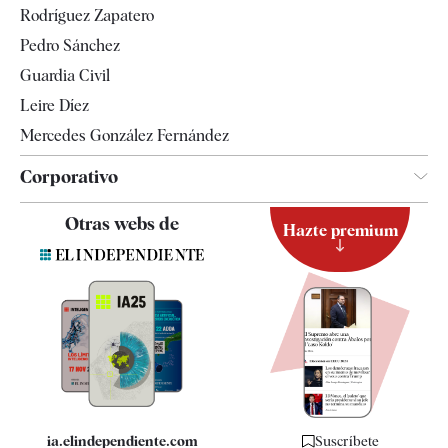
Rodríguez Zapatero
Televisión
Pedro Sánchez
Tendencias
Guardia Civil
Leire Díez
Mercedes González Fernández
Corporativo
Contacto
Otras webs de
Hazte premium
Suscripción
Newsletter
Apps
Quiénes somos
Especificaciones
ia.elindependiente.com
Suscríbete