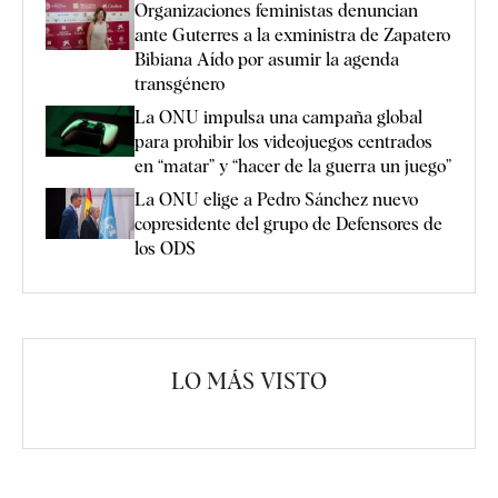
Organizaciones feministas denuncian
ante Guterres a la exministra de Zapatero
Bibiana Aído por asumir la agenda
transgénero
La ONU impulsa una campaña global
para prohibir los videojuegos centrados
en “matar” y “hacer de la guerra un juego”
La ONU elige a Pedro Sánchez nuevo
copresidente del grupo de Defensores de
los ODS
LO MÁS VISTO