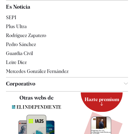
España
Es Noticia
Economía
SEPI
Internacional
Plus Ultra
Gente
Rodríguez Zapatero
Televisión
Pedro Sánchez
Tendencias
Guardia Civil
Leire Díez
Mercedes González Fernández
Corporativo
Contacto
Otras webs de
Hazte premium
Suscripción
Newsletter
Apps
Quiénes somos