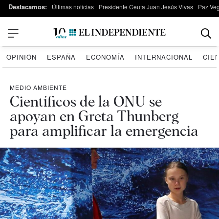
Destacamos:
Últimas noticias
Presidente Ceuta Juan Jesús Vivas
Paz Ve
OPINIÓN
ESPAÑA
ECONOMÍA
INTERNACIONAL
CIE
MEDIO AMBIENTE
Científicos de la ONU se
apoyan en Greta Thunberg
para amplificar la emergencia