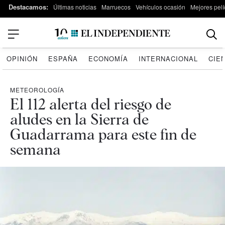
Destacamos:
Últimas noticias
Marruecos
Vehículos ocasión
Mejores pelí
OPINIÓN
ESPAÑA
ECONOMÍA
INTERNACIONAL
CIE
METEOROLOGÍA
El 112 alerta del riesgo de
aludes en la Sierra de
Guadarrama para este fin de
semana