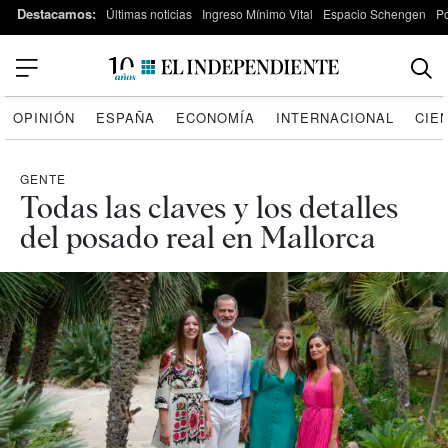
Destacamos:
Últimas noticias
Ingreso Mínimo Vital
Espacio Schengen
P
OPINIÓN
ESPAÑA
ECONOMÍA
INTERNACIONAL
CIE
GENTE
Todas las claves y los detalles
del posado real en Mallorca