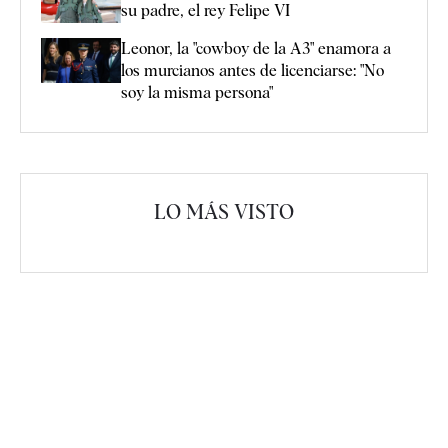
su padre, el rey Felipe VI
Leonor, la "cowboy de la A3" enamora a
los murcianos antes de licenciarse: "No
soy la misma persona"
LO MÁS VISTO