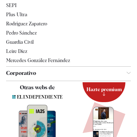
Economía
SEPI
Internacional
Plus Ultra
Gente
Rodríguez Zapatero
Televisión
Pedro Sánchez
Tendencias
Guardia Civil
Leire Díez
Mercedes González Fernández
Corporativo
Contacto
Otras webs de
Hazte premium
Suscripción
Newsletter
Apps
Quiénes somos
Especificaciones