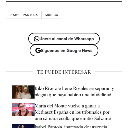
ISABEL PANTOJA
MÚSICA
Únete al canal de Whatsapp
Síguenos en Google News
TE PUEDE INTERESAR
Kiko Rivera e Irene Rosales se separan y
niegan que haya habido una infidelidad
María del Monte vuelve a ganar a
Mediaset España en los tribunales por
una cámara oculta que emitió 'Sálvame'
Isabel Pantoja, ingresada de urgencia