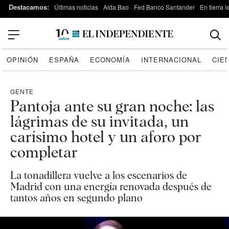
Destacamos:
Últimas noticias
Aída Bao
Fed Banco Santander
En tierra 
OPINIÓN
ESPAÑA
ECONOMÍA
INTERNACIONAL
CIE
GENTE
Pantoja ante su gran noche: las
lágrimas de su invitada, un
carísimo hotel y un aforo por
completar
La tonadillera vuelve a los escenarios de
Madrid con una energía renovada después de
tantos años en segundo plano