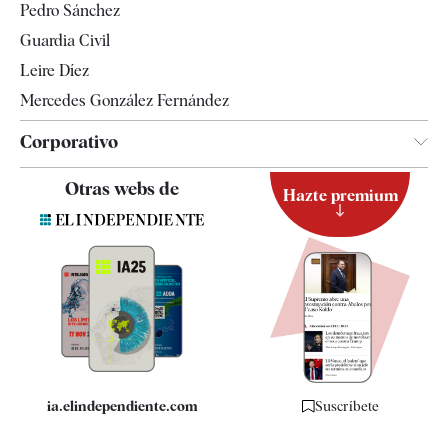
Pedro Sánchez
Tendencias
Guardia Civil
Leire Díez
Mercedes González Fernández
Corporativo
Contacto
Otras webs de
Hazte premium
Suscripción
Newsletter
Apps
Quiénes somos
Especificaciones
ia.elindependiente.com
Suscríbete