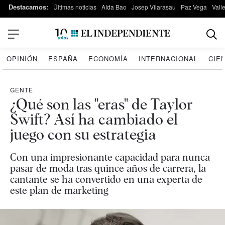
Destacamos:
Últimas noticias
Aída Bao
Josep Vilarasau
Paz Vega
Vall
OPINIÓN
ESPAÑA
ECONOMÍA
INTERNACIONAL
CIE
GENTE
¿Qué son las "eras" de Taylor
Swift? Así ha cambiado el
juego con su estrategia
Con una impresionante capacidad para nunca
pasar de moda tras quince años de carrera, la
cantante se ha convertido en una experta de
este plan de marketing