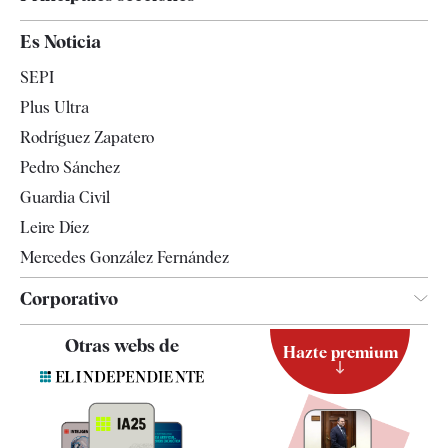
España
Es Noticia
Economía
SEPI
Internacional
Plus Ultra
Gente
Rodríguez Zapatero
Televisión
Pedro Sánchez
Tendencias
Guardia Civil
Leire Díez
Mercedes González Fernández
Corporativo
Contacto
Otras webs de
Hazte premium
Suscripción
Newsletter
Apps