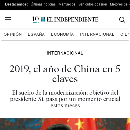
Destacamos:
Últimas noticias
Marruecos
Vehículos ocasión
Mejores pelí
OPINIÓN
ESPAÑA
ECONOMÍA
INTERNACIONAL
CIE
INTERNACIONAL
2019, el año de China en 5
claves
El sueño de la modernización, objetivo del
presidente Xi, pasa por un momento crucial
estos meses