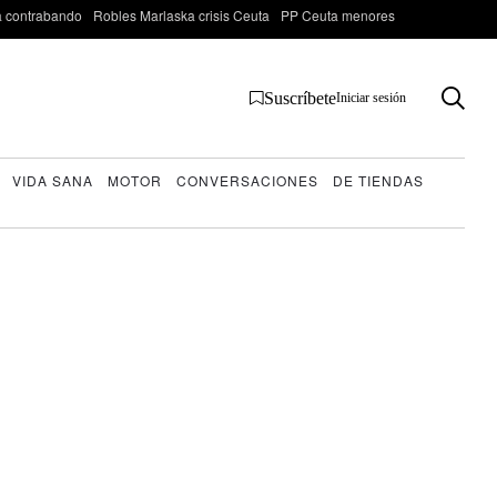
 contrabando
Robles Marlaska crisis Ceuta
PP Ceuta menores
Suscríbete
Iniciar sesión
VIDA SANA
MOTOR
CONVERSACIONES
DE TIENDAS