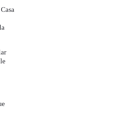
a Casa
la
lar
le
ue