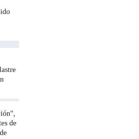
pido
e
lastre
en
ción",
tes de
 de