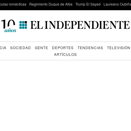
culas románticas
Regimiento Duque de Alba
Trump El Sayed
Laureano Oubiña
CIA
SOCIEDAD
GENTE
DEPORTES
TENDENCIAS
TELEVISIÓN
ARTÍCULOS