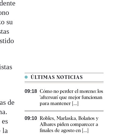
idente
fono
zo su
stas
stido
istas
ÚLTIMAS NOTICIAS
Cómo no perder el moreno: los
09:18
'aftersun' que mejor funcionan
nas de
para mantener [...]
ma.
Robles, Marlaska, Bolaños y
09:10
 es
Albares piden comparecer a
 la
finales de agosto en [...]