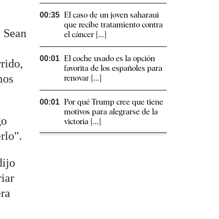
El caso de un joven saharaui
00:35
que recibe tratamiento contra
e Sean
el cáncer [...]
e
El coche usado es la opción
00:01
rido,
favorita de los españoles para
mos
renovar [...]
Por qué Trump cree que tiene
00:01
motivos para alegrarse de la
go
victoria [...]
rlo".
dijo
iar
era