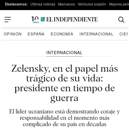
Destacamos:
Últimas noticias
Marruecos
Vehículos ocasión
Mejores pelí
OPINIÓN
ESPAÑA
ECONOMÍA
INTERNACIONAL
CIE
INTERNACIONAL
Zelensky, en el papel más
trágico de su vida:
presidente en tiempo de
guerra
El líder ucraniano está demostrando coraje y
responsabilidad en el momento más
complicado de su país en décadas