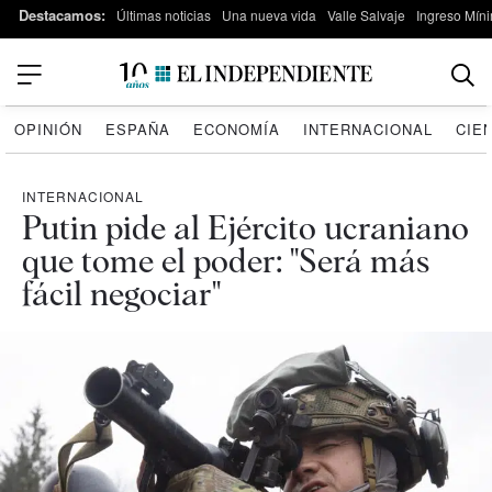
Destacamos:
Últimas noticias
Una nueva vida
Valle Salvaje
Ingreso Míni
OPINIÓN
ESPAÑA
ECONOMÍA
INTERNACIONAL
CIE
INTERNACIONAL
Putin pide al Ejército ucraniano
que tome el poder: "Será más
fácil negociar"