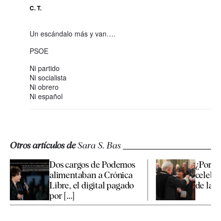
C. T.
Un escándalo más y van….
PSOE
Ni partido
Ni socialista
Ni obrero
Ni español
Otros artículos de
Sara S. Bas
Dos cargos de Podemos
¿Por q
alimentaban a Crónica
celebró
Libre, el digital pagado
de la fi
por [...]