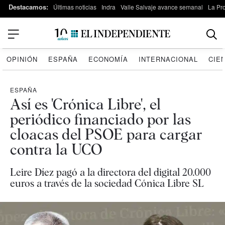
Destacamos:
Últimas noticias
Indra
Valle Salvaje avance semanal
La Pr
OPINIÓN
ESPAÑA
ECONOMÍA
INTERNACIONAL
CIE
ESPAÑA
Así es 'Crónica Libre', el
periódico financiado por las
cloacas del PSOE para cargar
contra la UCO
Leire Díez pagó a la directora del digital 20.000
euros a través de la sociedad Cónica Libre SL