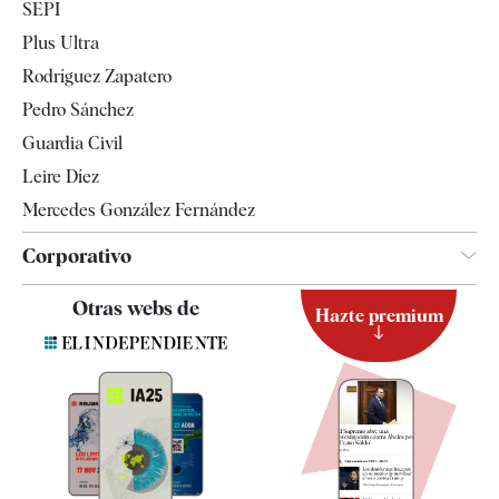
SEPI
Internacional
Plus Ultra
Gente
Rodríguez Zapatero
Televisión
Pedro Sánchez
Tendencias
Guardia Civil
Leire Díez
Mercedes González Fernández
Corporativo
Contacto
Otras webs de
Hazte premium
Suscripción
Newsletter
Apps
Quiénes somos
Especificaciones