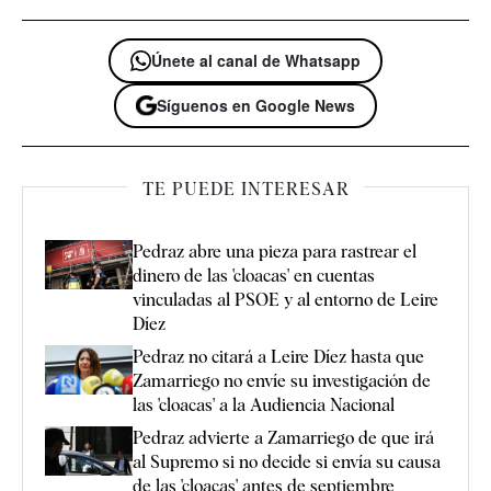
Únete al canal de Whatsapp
Síguenos en Google News
TE PUEDE INTERESAR
Pedraz abre una pieza para rastrear el
dinero de las 'cloacas' en cuentas
vinculadas al PSOE y al entorno de Leire
Díez
Pedraz no citará a Leire Díez hasta que
Zamarriego no envíe su investigación de
las 'cloacas' a la Audiencia Nacional
Pedraz advierte a Zamarriego de que irá
al Supremo si no decide si envía su causa
de las 'cloacas' antes de septiembre