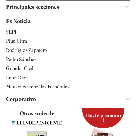
Principales secciones
España
Es Noticia
Economía
SEPI
Internacional
Plus Ultra
Gente
Rodríguez Zapatero
Televisión
Pedro Sánchez
Tendencias
Guardia Civil
Leire Díez
Mercedes González Fernández
Corporativo
Contacto
Otras webs de
Hazte premium
Suscripción
Newsletter