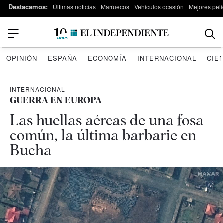
Destacamos:
Últimas noticias
Marruecos
Vehículos ocasión
Mejores pelí
OPINIÓN
ESPAÑA
ECONOMÍA
INTERNACIONAL
CIE
INTERNACIONAL
GUERRA EN EUROPA
Las huellas aéreas de una fosa
común, la última barbarie en
Bucha