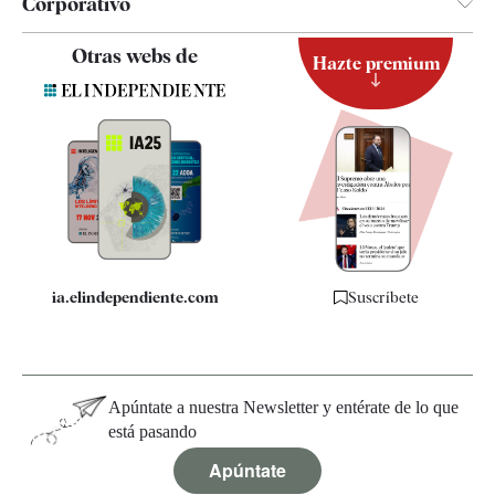
Corporativo
Contacto
Otras webs de
Hazte premium
Suscripción
Newsletter
Apps
Quiénes somos
Especificaciones
ia.elindependiente.com
Suscríbete
Apúntate a nuestra Newsletter y entérate de lo que
está pasando
Apúntate