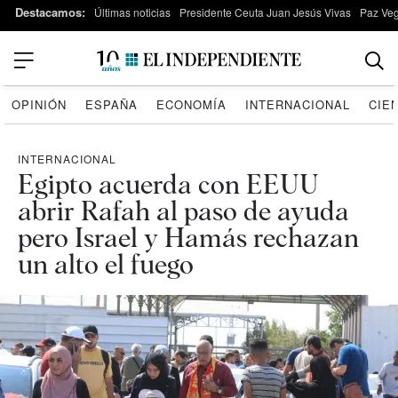
Destacamos:
Últimas noticias
Presidente Ceuta Juan Jesús Vivas
Paz Ve
OPINIÓN
ESPAÑA
ECONOMÍA
INTERNACIONAL
CIE
INTERNACIONAL
Egipto acuerda con EEUU
abrir Rafah al paso de ayuda
pero Israel y Hamás rechazan
un alto el fuego