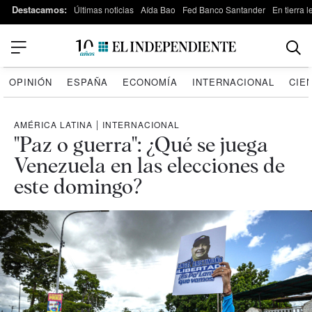
Destacamos:
Últimas noticias
Aída Bao
Fed Banco Santander
En tierra 
OPINIÓN
ESPAÑA
ECONOMÍA
INTERNACIONAL
CIE
AMÉRICA LATINA
|
INTERNACIONAL
"Paz o guerra": ¿Qué se juega
Venezuela en las elecciones de
este domingo?