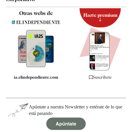
Contacto
Otras webs de
Hazte premium
Suscripción
Newsletter
Apps
Quiénes somos
Especificaciones
ia.elindependiente.com
Suscríbete
Apúntate a nuestra Newsletter y entérate de lo que
está pasando
Apúntate