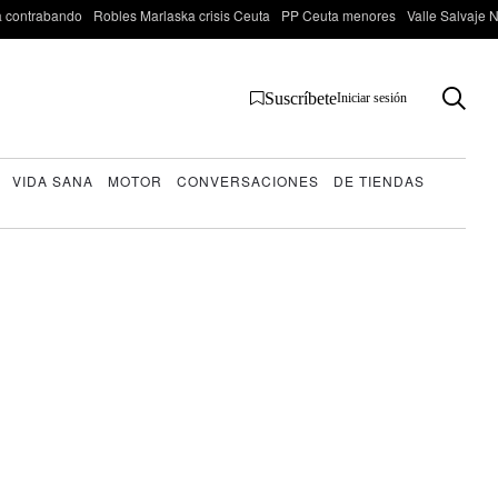
 contrabando
Robles Marlaska crisis Ceuta
PP Ceuta menores
Valle Salvaje N
Suscríbete
Iniciar sesión
VIDA SANA
MOTOR
CONVERSACIONES
DE TIENDAS