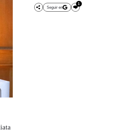
1
Seguir en
iata