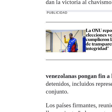
dan la victoria al chavismo
PUBLICIDAD
La ONU repor
elecciones v
cumplieron 
de transpare
integridad"
venezolanas pongan fin a 
detenidos, incluidos repre
conjunto.
Los países firmantes, reu