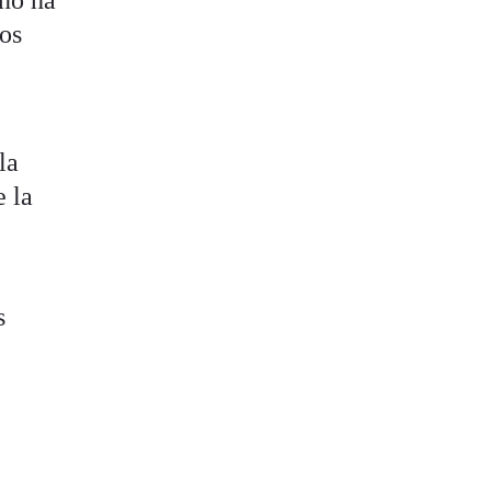
 no ha
dos
la
 la
s