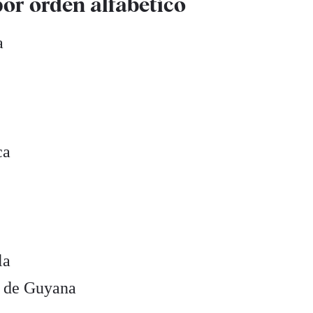
por orden alfabético
a
ca
la
a de Guyana