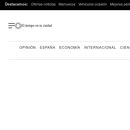
Destacamos:
Últimas noticias
Marruecos
Vehículos ocasión
Mejores pelí
El tiempo en tu ciudad
OPINIÓN
ESPAÑA
ECONOMÍA
INTERNACIONAL
CIEN