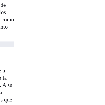
 de
los
o como
anto
a
e a
e la
. A su
la
os que