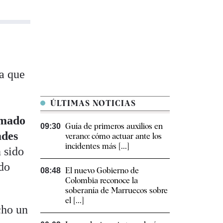
ia que
ÚLTIMAS NOTICIAS
amado
Guía de primeros auxilios en
09:30
ades
verano: cómo actuar ante los
incidentes más [...]
 sido
ado
El nuevo Gobierno de
08:48
Colombia reconoce la
soberanía de Marruecos sobre
el [...]
cho un