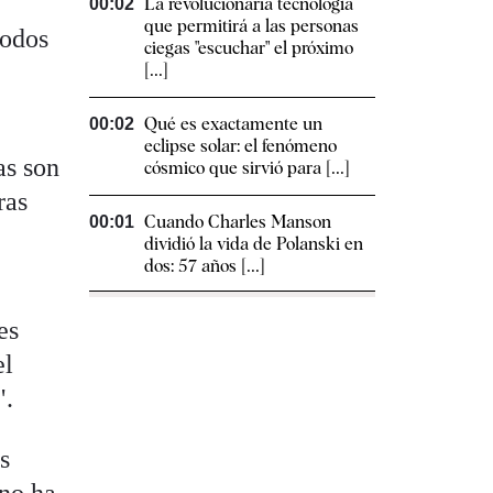
La revolucionaria tecnología
00:02
que permitirá a las personas
todos
ciegas "escuchar" el próximo
[...]
Qué es exactamente un
00:02
eclipse solar: el fenómeno
as son
cósmico que sirvió para [...]
ras
Cuando Charles Manson
00:01
dividió la vida de Polanski en
dos: 57 años [...]
es
el
".
s