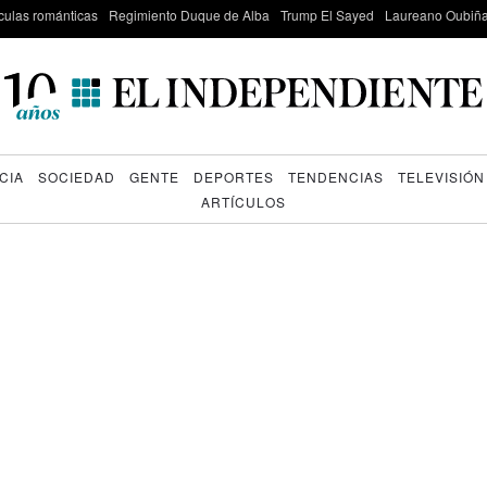
culas románticas
Regimiento Duque de Alba
Trump El Sayed
Laureano Oubiña
CIA
SOCIEDAD
GENTE
DEPORTES
TENDENCIAS
TELEVISIÓN
ARTÍCULOS