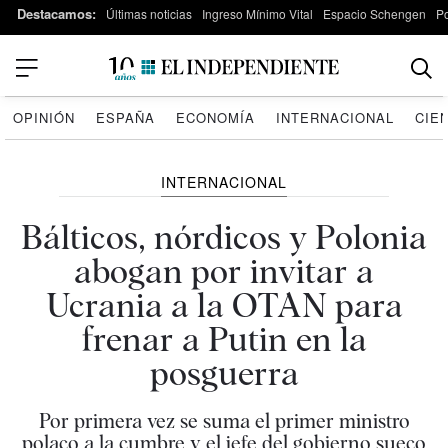
Destacamos:
Últimas noticias
Ingreso Mínimo Vital
Espacio Schengen
P
OPINIÓN
ESPAÑA
ECONOMÍA
INTERNACIONAL
CIE
INTERNACIONAL
Bálticos, nórdicos y Polonia
abogan por invitar a
Ucrania a la OTAN para
frenar a Putin en la
posguerra
Por primera vez se suma el primer ministro
polaco a la cumbre y el jefe del gobierno sueco