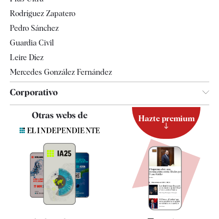
Gente
Rodríguez Zapatero
Televisión
Pedro Sánchez
Tendencias
Guardia Civil
Leire Díez
Mercedes González Fernández
Corporativo
Contacto
Otras webs de
Hazte premium
Suscripción
Newsletter
Apps
Quiénes somos
Especificaciones