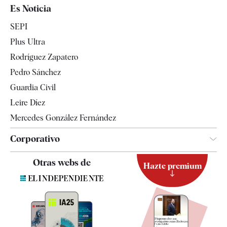
España
Es Noticia
Economía
SEPI
Internacional
Plus Ultra
Gente
Rodríguez Zapatero
Televisión
Pedro Sánchez
Tendencias
Guardia Civil
Leire Díez
Mercedes González Fernández
Corporativo
Contacto
Otras webs de
Hazte premium
Suscripción
Newsletter
Apps
Quiénes somos