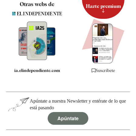
Contacto
Otras webs de
Hazte premium
Suscripción
Newsletter
Apps
Quiénes somos
Especificaciones
ia.elindependiente.com
Suscríbete
Apúntate a nuestra Newsletter y entérate de lo que
está pasando
Apúntate