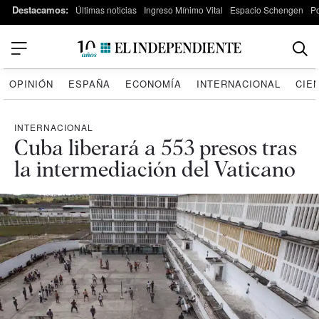
Destacamos:
Últimas noticias
Ingreso Mínimo Vital
Espacio Schengen
P
OPINIÓN
ESPAÑA
ECONOMÍA
INTERNACIONAL
CIE
INTERNACIONAL
Cuba liberará a 553 presos tras
la intermediación del Vaticano