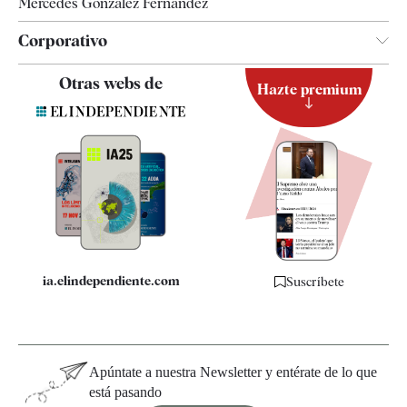
Mercedes González Fernández
Corporativo
Contacto
Otras webs de
Hazte premium
Suscripción
Newsletter
Apps
Quiénes somos
Especificaciones
ia.elindependiente.com
Suscríbete
Apúntate a nuestra Newsletter y entérate de lo que
está pasando