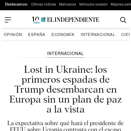
Destacamos:
Últimas noticias
Marruecos
Vehículos ocasión
Mejores pelí
OPINIÓN
ESPAÑA
ECONOMÍA
INTERNACIONAL
CIE
INTERNACIONAL
Lost in Ukraine: los
primeros espadas de
Trump desembarcan en
Europa sin un plan de paz
a la vista
La expectativa sobre qué hará el presidente de
EEUU sobre Ucrania contrasta con el escaso