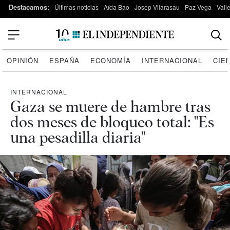
Destacamos:
Últimas noticias
Aída Bao
Josep Vilarasau
Paz Vega
Vall
OPINIÓN
ESPAÑA
ECONOMÍA
INTERNACIONAL
CIE
INTERNACIONAL
Gaza se muere de hambre tras
dos meses de bloqueo total: "Es
una pesadilla diaria"