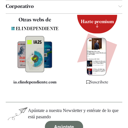
Corporativo
Contacto
Otras webs de
Hazte premium
Suscripción
Newsletter
Apps
Quiénes somos
Especificaciones
ia.elindependiente.com
Suscríbete
Apúntate a nuestra Newsletter y entérate de lo que
está pasando
Apúntate