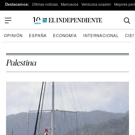
Destacamos:
Últimas noticias
Marruecos
Vehículos ocasión
Mejores pelí
OPINIÓN
ESPAÑA
ECONOMÍA
INTERNACIONAL
CIE
Palestina