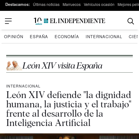
Destacamos:
Últimas noticias
Marruecos
Vehículos ocasión
Mejores pelí
OPINIÓN
ESPAÑA
ECONOMÍA
INTERNACIONAL
CIE
León XIV visita España
INTERNACIONAL
León XIV defiende "la dignidad
humana, la justicia y el trabajo"
frente al desarrollo de la
Inteligencia Artificial