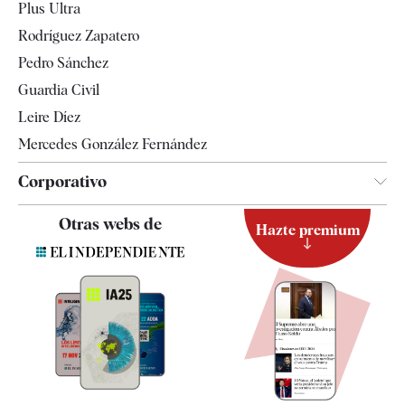
Plus Ultra
Gente
Rodríguez Zapatero
Televisión
Pedro Sánchez
Tendencias
Guardia Civil
Leire Díez
Mercedes González Fernández
Corporativo
Contacto
Otras webs de
Hazte premium
Suscripción
Newsletter
Apps
Quiénes somos
Especificaciones