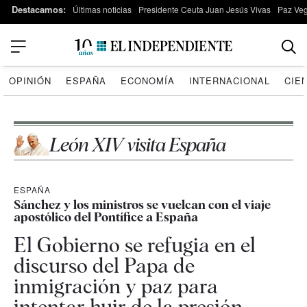
Destacamos:
Últimas noticias
Presidente Ceuta Juan Jesús Vivas
Paz Ve
OPINIÓN
ESPAÑA
ECONOMÍA
INTERNACIONAL
CIE
León XIV visita España
ESPAÑA
Sánchez y los ministros se vuelcan con el viaje
apostólico del Pontífice a España
El Gobierno se refugia en el
discurso del Papa de
inmigración y paz para
intentar huir de la presión