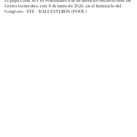
El papa León XIV es ovacionado tras su histórico discurso ante las
Cortes Generales, este 8 de junio de 2026, en el hemiciclo del
Congreso. |
EFE / BALLESTEROS (POOL)