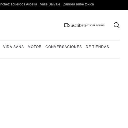
nchez acuerdos Argelia
Valle Salvaje
Zamora nube tóxica
Suscríbete
Iniciar sesión
VIDA SANA
MOTOR
CONVERSACIONES
DE TIENDAS