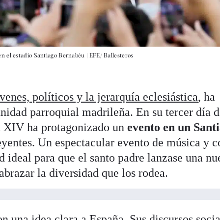
n el estadio Santiago Bernabéu |
EFE/ Ballesteros
enes, políticos y la jerarquía eclesiástica
, ha
nidad parroquial madrileña. En su tercer día 
ón XIV ha protagonizado un
evento en un Sant
yentes. Un espectacular evento de música y co
d ideal para que el santo padre lanzase una nu
: abrazar la diversidad que los rodea.
n una idea clara a España. Sus discursos socia