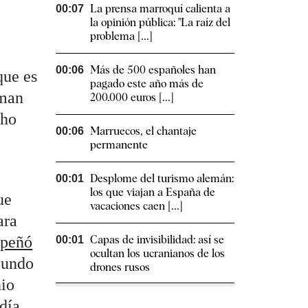
La prensa marroquí calienta a
00:07
la opinión pública: "La raíz del
problema [...]
Más de 500 españoles han
00:06
ue es
pagado este año más de
oman
200.000 euros [...]
cho
Marruecos, el chantaje
00:06
permanente
Desplome del turismo alemán:
00:01
los que viajan a España de
ue
vacaciones caen [...]
ara
Capas de invisibilidad: así se
mpeñó
00:01
ocultan los ucranianos de los
mundo
drones rusos
nio
día,