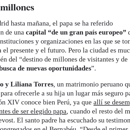
 millones
d hasta mañana, el papa se ha referido
ón de una
capital “de un gran país europeo”
q
nstituciones y organizaciones en las que se t
 el presente y el futuro. Pero la ciudad es mu
én del “destino de millones de visitantes y de
busca de nuevas oportunidades
”.
o y Liliana Torres
, un matrimonio peruano q
para ofrecerle a su hija un lugar más seguro p
eón XIV conoce bien Perú, ya que
allí se dese
tes de ser elegido papa
, cuando el resto del 
vost. El santo padre ha escuchado su testimo
 congregados en el Bernabéu. “Desde el primer 