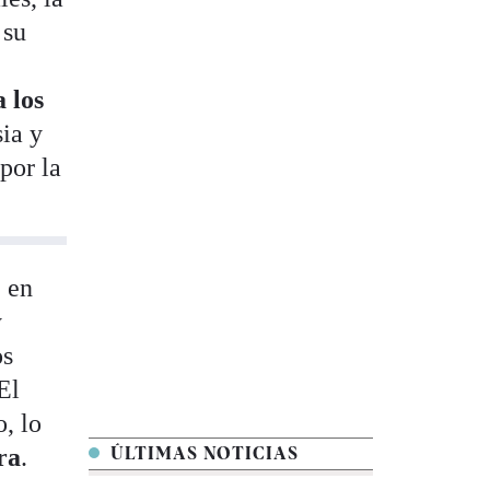
 su
 los
sia y
por la
, en
y
os
El
, lo
ra
.
ÚLTIMAS NOTICIAS