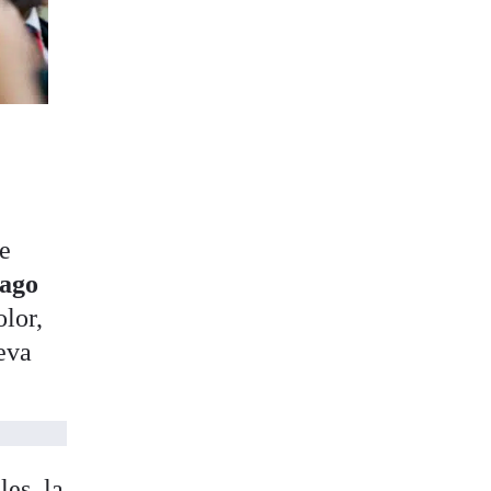
de
iago
lor,
eva
les, la