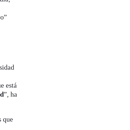
e
yo”
sidad
ue está
ad
”, ha
s que