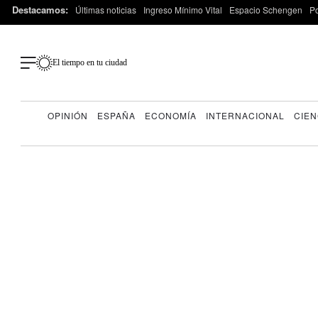
Destacamos:
Últimas noticias
Ingreso Mínimo Vital
Espacio Schengen
P
El tiempo en tu ciudad
OPINIÓN
ESPAÑA
ECONOMÍA
INTERNACIONAL
CIEN