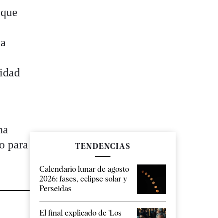
 que
ha
sidad
a
na
o para
TENDENCIAS
Calendario lunar de agosto
2026: fases, eclipse solar y
Perseidas
El final explicado de 'Los