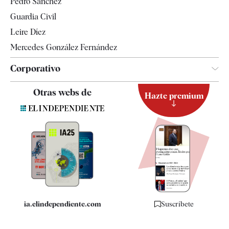
Pedro Sánchez
Tendencias
Guardia Civil
Leire Díez
Mercedes González Fernández
Corporativo
Contacto
Otras webs de
Hazte premium
Suscripción
Newsletter
Apps
Quiénes somos
Especificaciones
ia.elindependiente.com
Suscríbete