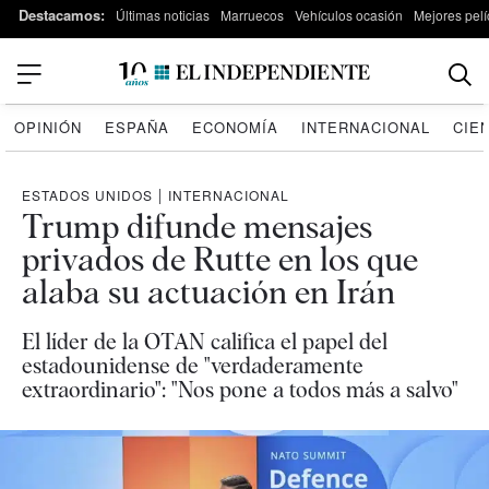
Destacamos:
Últimas noticias
Marruecos
Vehículos ocasión
Mejores pelí
OPINIÓN
ESPAÑA
ECONOMÍA
INTERNACIONAL
CIE
ESTADOS UNIDOS
|
INTERNACIONAL
Trump difunde mensajes
privados de Rutte en los que
alaba su actuación en Irán
El líder de la OTAN califica el papel del
estadounidense de "verdaderamente
extraordinario": "Nos pone a todos más a salvo"