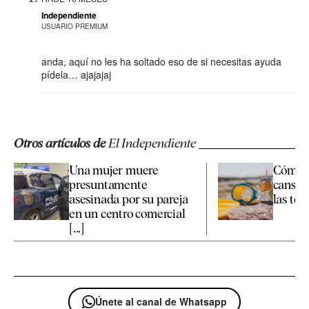
Independiente
USUARIO PREMIUM
anda, aquí no les ha soltado eso de si necesitas ayuda
pídela… ajajajaj
Otros artículos de
El Independiente
Una mujer muere
Cómo c
presuntamente
cansan
asesinada por su pareja
las te
en un centro comercial
[...]
Únete al canal de Whatsapp