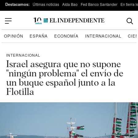
Destacamos:
Últimas noticias
Aída Bao
Fed Banco Santander
En tierra 
OPINIÓN
ESPAÑA
ECONOMÍA
INTERNACIONAL
CIE
INTERNACIONAL
Israel asegura que no supone
"ningún problema" el envío de
un buque español junto a la
Flotilla