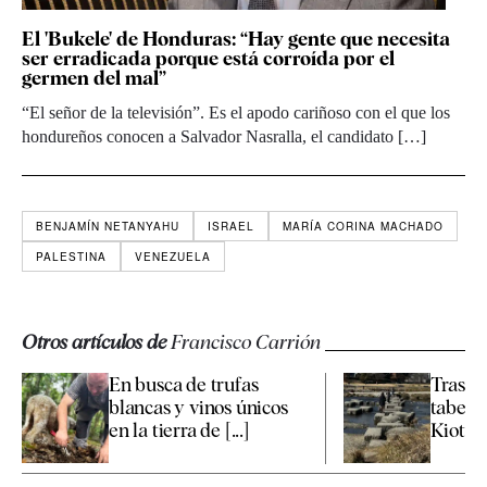
El 'Bukele' de Honduras: “Hay gente que necesita
ser erradicada porque está corroída por el
germen del mal”
“El señor de la televisión”. Es el apodo cariñoso con el que los
hondureños conocen a Salvador Nasralla, el candidato […]
BENJAMÍN NETANYAHU
ISRAEL
MARÍA CORINA MACHADO
PALESTINA
VENEZUELA
Otros artículos de
Francisco Carrión
En busca de trufas
Tras la
blancas y vinos únicos
taber
en la tierra de [...]
Kioto