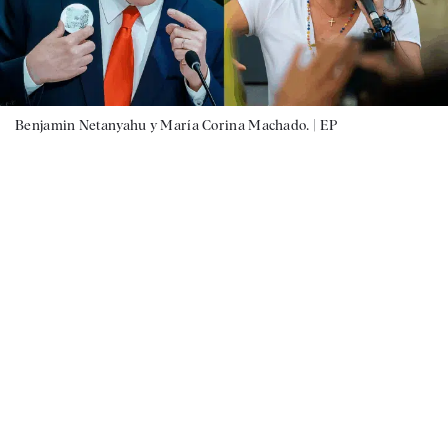
Benjamin Netanyahu y María Corina Machado. |
EP