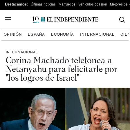
Destacamos:
Últimas noticias
Marruecos
Vehículos ocasión
Mejores pelí
OPINIÓN
ESPAÑA
ECONOMÍA
INTERNACIONAL
CIE
INTERNACIONAL
Corina Machado telefonea a
Netanyahu para felicitarle por
"los logros de Israel"