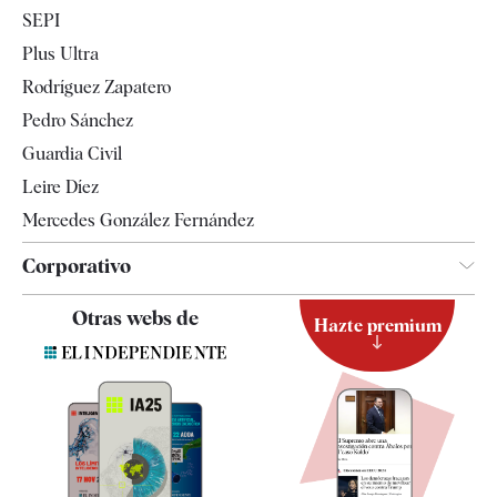
Economía
SEPI
Internacional
Plus Ultra
Gente
Rodríguez Zapatero
Televisión
Pedro Sánchez
Tendencias
Guardia Civil
Leire Díez
Mercedes González Fernández
Corporativo
Contacto
Otras webs de
Hazte premium
Suscripción
Newsletter
Apps
Quiénes somos
Especificaciones