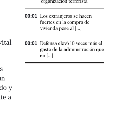
"organización terrorista"
Los extranjeros se hacen
00:01
s
fuertes en la compra de
vivienda pese al [...]
ital
Defensa elevó 10 veces más el
00:01
gasto de la administración que
en [...]
s
un
ido y
te a
a