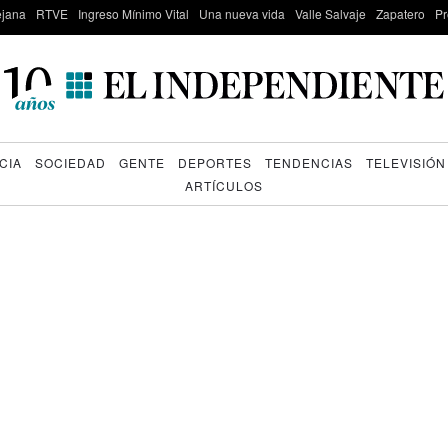
lejana
RTVE
Ingreso Mínimo Vital
Una nueva vida
Valle Salvaje
Zapatero
Pr
CIA
SOCIEDAD
GENTE
DEPORTES
TENDENCIAS
TELEVISIÓN
ARTÍCULOS