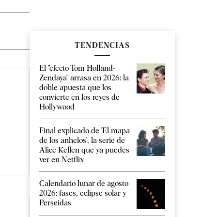
TENDENCIAS
El "efecto Tom Holland-
Zendaya" arrasa en 2026: la
doble apuesta que los
convierte en los reyes de
Hollywood
Final explicado de 'El mapa
de los anhelos', la serie de
Alice Kellen que ya puedes
ver en Netflix
Calendario lunar de agosto
2026: fases, eclipse solar y
Perseidas