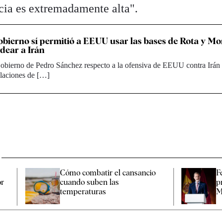
ncia es extremadamente alta".
bierno sí permitió a EEUU usar las bases de Rota y M
dear a Irán
Gobierno de Pedro Sánchez respecto a la ofensiva de EEUU contra Irán
elaciones de […]
Cómo combatir el cansancio​
F
or
cuando suben las
p
temperaturas
M