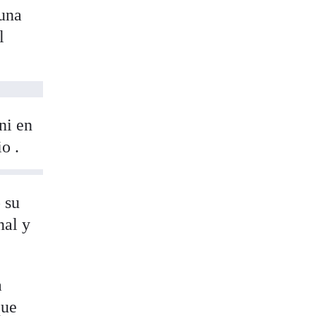
 una
l
ni en
o .
 su
nal y
a
que