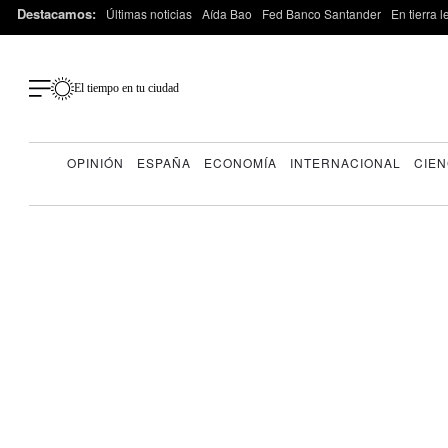
Destacamos:
Últimas noticias
Aída Bao
Fed Banco Santander
En tierra 
El tiempo en tu ciudad
OPINIÓN
ESPAÑA
ECONOMÍA
INTERNACIONAL
CIEN