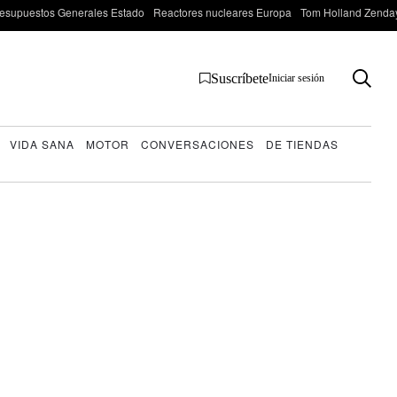
esupuestos Generales Estado
Reactores nucleares Europa
Tom Holland Zenda
Suscríbete
Iniciar sesión
VIDA SANA
MOTOR
CONVERSACIONES
DE TIENDAS