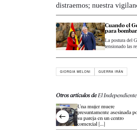
distraemos; nuestra vigila
Cuando el Go
para bombar
La postura del 
tensionado las r
GIORGIA MELONI
GUERRA IRÁN
Otros artículos de
El Independiente
Una mujer muere
presuntamente asesinada p
su pareja en un centro
comercial [...]