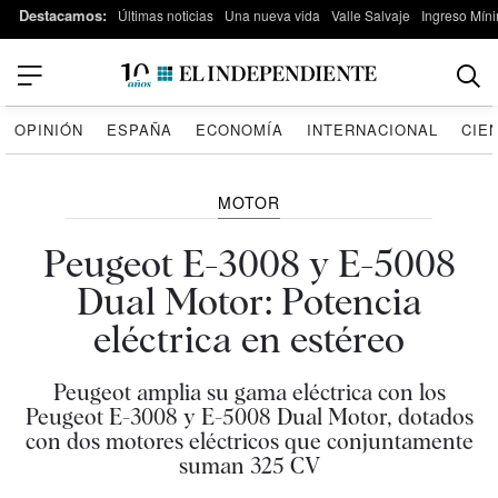
Destacamos:
Últimas noticias
Una nueva vida
Valle Salvaje
Ingreso Míni
OPINIÓN
ESPAÑA
ECONOMÍA
INTERNACIONAL
CIE
MOTOR
Peugeot E-3008 y E-5008
Dual Motor: Potencia
eléctrica en estéreo
Peugeot amplia su gama eléctrica con los
Peugeot E-3008 y E-5008 Dual Motor, dotados
con dos motores eléctricos que conjuntamente
suman 325 CV