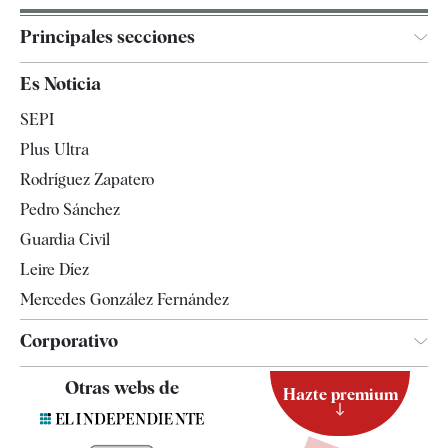
Principales secciones
España
Es Noticia
Economía
SEPI
Internacional
Plus Ultra
Gente
Rodríguez Zapatero
Televisión
Pedro Sánchez
Tendencias
Guardia Civil
Leire Díez
Mercedes González Fernández
Corporativo
Contacto
Otras webs de
Hazte premium
Suscripción
Newsletter