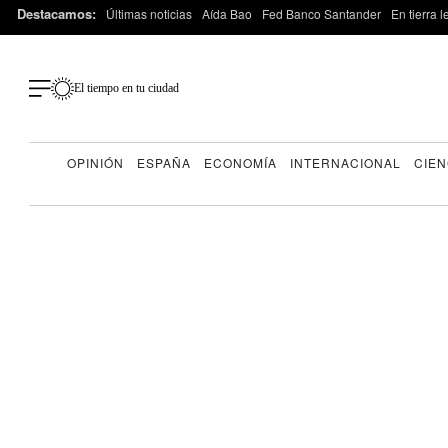
Destacamos:
Últimas noticias
Aída Bao
Fed Banco Santander
En tierra 
El tiempo en tu ciudad
OPINIÓN
ESPAÑA
ECONOMÍA
INTERNACIONAL
CIEN