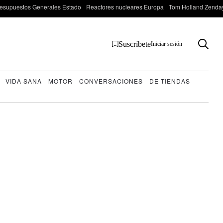
esupuestos Generales Estado
Reactores nucleares Europa
Tom Holland Zenda
Suscríbete
Iniciar sesión
VIDA SANA
MOTOR
CONVERSACIONES
DE TIENDAS