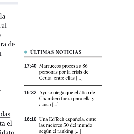
la
ral
e
era de
n
ÚLTIMAS NOTICIAS
Marruecos procesa a 86
17:40
personas por la crisis de
Ceuta, entre ellas [...]
a
Ayuso niega que el ático de
16:32
Chamberí fuera para ella y
acusa [...]
adas
Una EdTech española, entre
16:10
ta el
las mejores 50 del mundo
según el ranking [...]
idato