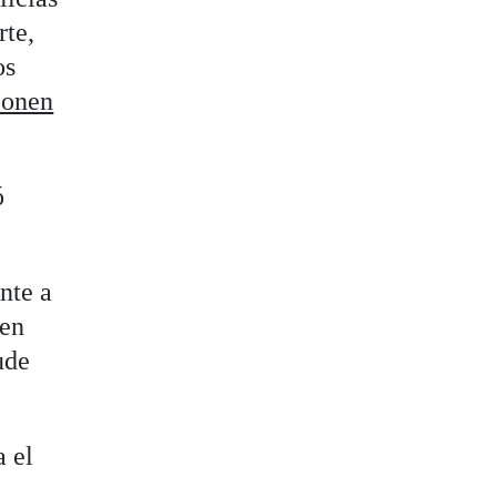
rte,
os
ponen
ó
nte a
 en
ude
a el