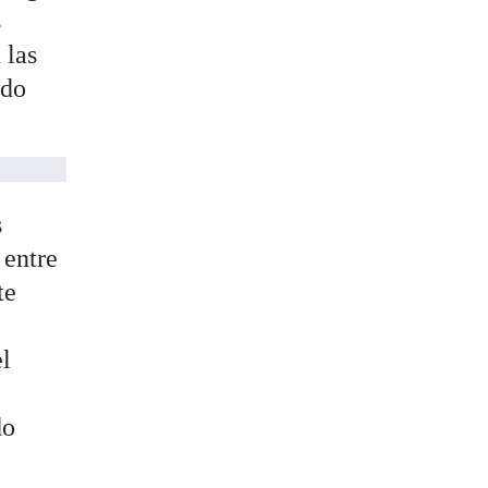
s
 las
ido
s
 entre
te
el
do