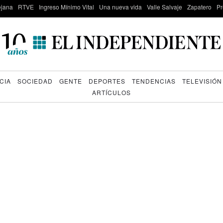
lejana
RTVE
Ingreso Mínimo Vital
Una nueva vida
Valle Salvaje
Zapatero
Pr
CIA
SOCIEDAD
GENTE
DEPORTES
TENDENCIAS
TELEVISIÓN
ARTÍCULOS