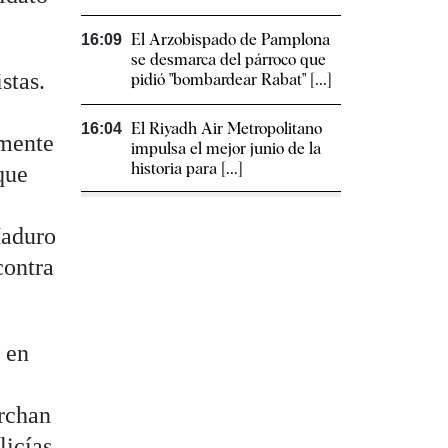
El Arzobispado de Pamplona
16:09
se desmarca del párroco que
stas.
pidió "bombardear Rabat" [...]
El Riyadh Air Metropolitano
16:04
amente
impulsa el mejor junio de la
historia para [...]
que
n
Maduro
contra
 en
archan
licías