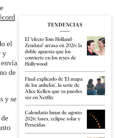
de
écord
TENDENCIAS
El "efecto Tom Holland-
do el
Zendaya" arrasa en 2026: la
doble apuesta que los
 y
convierte en los reyes de
 envía
Hollywood
rno de
Final explicado de 'El mapa
de los anhelos', la serie de
Alice Kellen que ya puedes
ver en Netflix
s y se
Calendario lunar de agosto
 de
2026: fases, eclipse solar y
Perseidas
unto