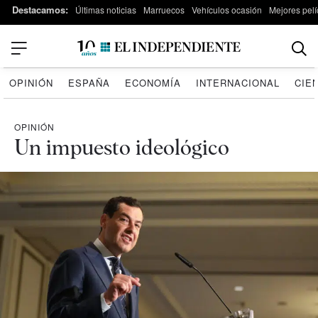
Destacamos:
Últimas noticias
Marruecos
Vehículos ocasión
Mejores pelí
OPINIÓN
ESPAÑA
ECONOMÍA
INTERNACIONAL
CIE
OPINIÓN
Un impuesto ideológico