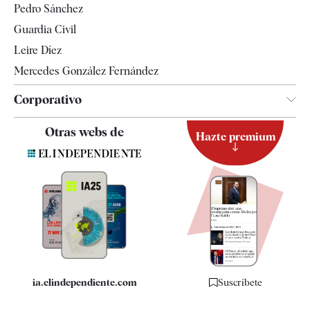
Pedro Sánchez
Tendencias
Guardia Civil
Leire Díez
Mercedes González Fernández
Corporativo
Contacto
Otras webs de
Hazte premium
Suscripción
Newsletter
Apps
Quiénes somos
Especificaciones
ia.elindependiente.com
Suscríbete