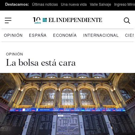
Destacamos:
Últimas noticias
Una nueva vida
Valle Salvaje
Ingreso Míni
OPINIÓN
ESPAÑA
ECONOMÍA
INTERNACIONAL
CIE
OPINIÓN
La bolsa está cara