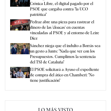
Crónica Libre, el digital pagado por el
PSOE que cargaba contra "la UCO
patriótica"
Pedraz abre una pieza para rastrear el
dinero de las 'cloacas' en cuentas
vinculadas al PSOE y al entorno de Leire
Díez
Sánchez niega que el indulto a Borràs sea
un gesto a Junts: "Nada que ver con los
Presupuestos. Cumplimos la sentencia
del TSJ de Cataluña"
El PSOE solicitará a Ayuso el expediente
de compra del ático en Chamberí: "No
tiene justificación"
LO MÁS VISTO