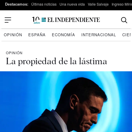
Destacamos:
Últimas noticias
Una nueva vida
Valle Salvaje
Ingreso Míni
OPINIÓN
ESPAÑA
ECONOMÍA
INTERNACIONAL
CIE
OPINIÓN
La propiedad de la lástima