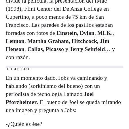
divide la película, la presentación del iMac
(1998), Flint Center del De Anza College en
Cupertino, a poco menos de 75 km de San
Francisco. Las paredes de los pasillos estaban
forradas con fotos de
Einstein
,
Dylan
,
MLK
.,
Lennon
,
Martha Graham
,
Hitchcock,
Jim
Henson
,
Callas
,
Picasso
y
Jerry Seinfeld
… y
con razón.
PUBLICIDAD
En un momento dado, Jobs va caminando y
hablando (sorkinismo del bueno) con un
periodista de tecnología llamado
Joel
Pforzheimer
. El bueno de Joel se queda mirando
una imagen y pregunta a Jobs:
-¿Quién es ése?