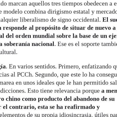
tido marcan aquellos tres tiempos obedecen a e
e modelo combina dirigismo estatal y mercad
alquier liberalismo de signo occidental.
El su
 responde al propósito de situar de nuevo a
l del orden mundial sobre la base de un eje
la soberanía nacional
. Ese es el soporte tamb
ultural.
gía
. En varios sentidos. Primero, enfatizando q
acias al PCCh. Segundo, que este lo ha consegu
marea en unos ideales que le han permitido sal
radicciones. Esto tiene relevancia porque
a me
gro chino como producto del abandono de su
 el contrario, esta se ha reafirmado y
lementos de su propia idiosincrasia, útiles pa