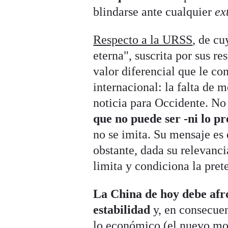
blindarse ante cualquier
ex
Respecto a la URSS
, de cu
eterna", suscrita por sus re
valor diferencial que le co
internacional: la falta de 
noticia para Occidente. No
que no puede ser -ni lo pr
no se imita. Su mensaje es
obstante, dada su relevanc
limita y condiciona la pret
La China de hoy debe afro
estabilidad
y, en consecuen
lo económico (el nuevo mode