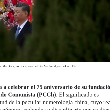
 Mártires, en la víspera del Día Nacional, en Pekín. |
Efe
a a celebrar el 75 aniversario de su fundaci
rtido Comunista (PCCh)
. El significado es
tud de la peculiar numerología china, cuyo rea
s números redondos y disciplinario que se dice