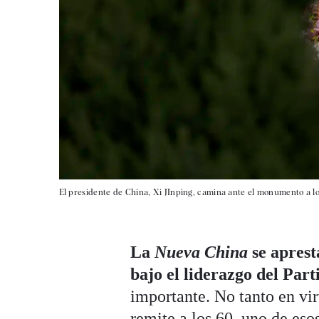
El presidente de China, Xi JInping, camina ante el monumento a los
La
Nueva China
se aprest
bajo el liderazgo del Pa
importante. No tanto en vir
remite a los 60, uno de eso