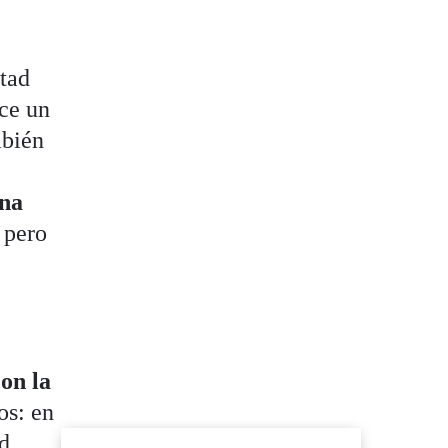
stad
uce un
mbién
ina
 pero
on la
os: en
ad