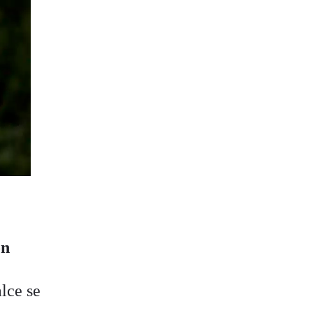
ón
lce se