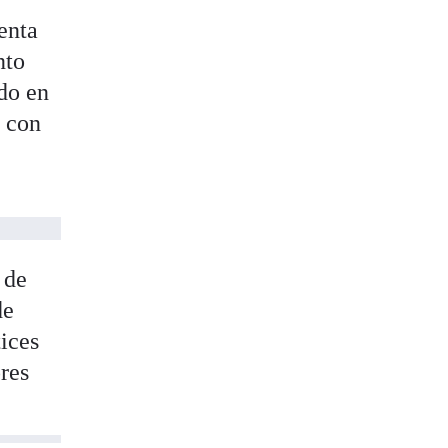
senta
nto
do en
a con
 de
de
ices
res