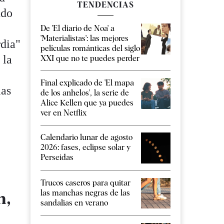
TENDENCIAS
ndo
De 'El diario de Noa' a
'Materialistas': las mejores
rdia"
películas románticas del siglo
 la
XXI que no te puedes perder
Final explicado de 'El mapa
las
de los anhelos', la serie de
Alice Kellen que ya puedes
ver en Netflix
Calendario lunar de agosto
2026: fases, eclipse solar y
Perseidas
Trucos caseros para quitar
n,
las manchas negras de las
sandalias en verano