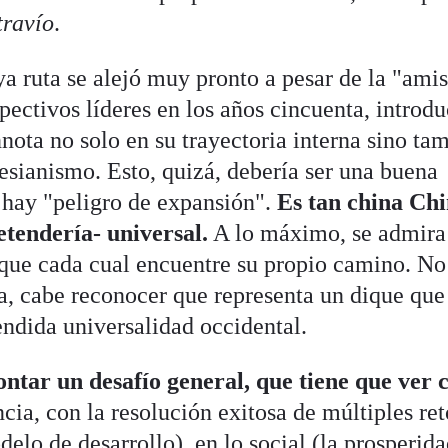
travío
.
ya ruta se alejó muy pronto a pesar de la "ami
spectivos líderes en los años cincuenta, introd
nnota no solo en su trayectoria interna sino ta
mesianismo. Esto, quizá, debería ser una buena
 hay "peligro de expansión".
Es tan china Ch
etendería- universal.
A lo máximo, se admira
 que cada cual encuentre su propio camino. No
ia, cabe reconocer que representa un dique que
endida universalidad occidental.
ntar un desafío general, que tiene que ver c
cia, con la resolución exitosa de múltiples ret
lo de desarrollo), en lo social (la prosperid