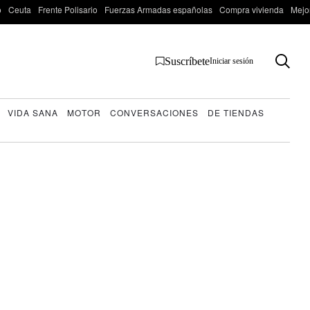
o
Ceuta
Frente Polisario
Fuerzas Armadas españolas
Compra vivienda
Mejo
Suscríbete
Iniciar sesión
VIDA SANA
MOTOR
CONVERSACIONES
DE TIENDAS