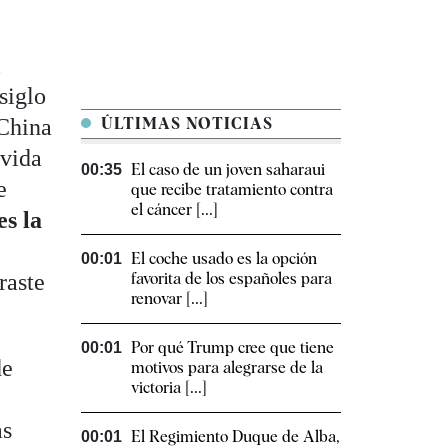
l
siglo
 China
ÚLTIMAS NOTICIAS
 vida
El caso de un joven saharaui
00:35
e
que recibe tratamiento contra
el cáncer [...]
es la
El coche usado es la opción
00:01
raste
favorita de los españoles para
renovar [...]
Por qué Trump cree que tiene
00:01
de
motivos para alegrarse de la
victoria [...]
as
El Regimiento Duque de Alba,
00:01