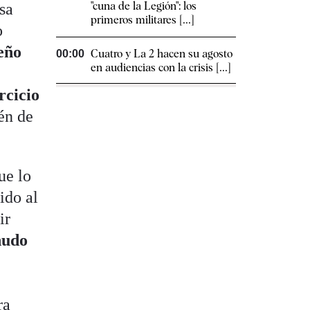
"cuna de la Legión": los
sa
primeros militares [...]
o
eño
Cuatro y La 2 hacen su agosto
00:00
en audiencias con la crisis [...]
rcicio
ién de
ue lo
ido al
ir
nudo
ra