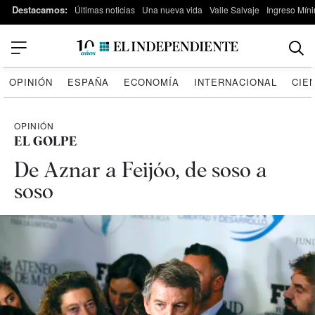
Destacamos:
Últimas noticias
Una nueva vida
Valle Salvaje
Ingreso Míni
OPINIÓN
ESPAÑA
ECONOMÍA
INTERNACIONAL
CIE
OPINIÓN
EL GOLPE
De Aznar a Feijóo, de soso a
soso